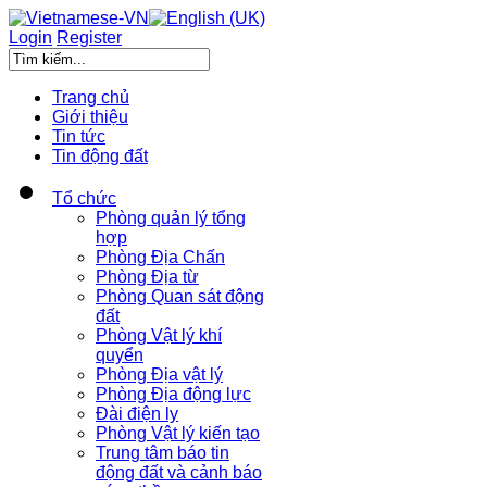
Login
Register
Trang chủ
Giới thiệu
Tin tức
Tin động đất
Tổ chức
Phòng quản lý tổng
hợp
Phòng Địa Chấn
Phòng Địa từ
Phòng Quan sát động
đất
Phòng Vật lý khí
quyển
Phòng Địa vật lý
Phòng Địa động lực
Đài điện ly
Phòng Vật lý kiến tạo
Trung tâm báo tin
động đất và cảnh báo