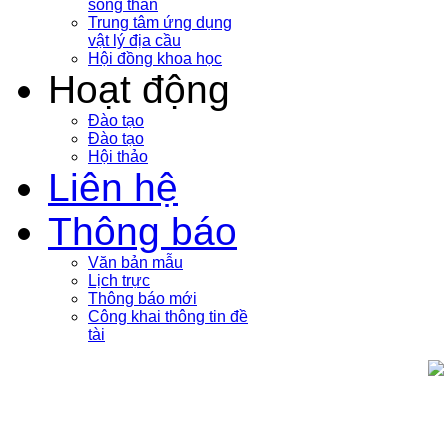
sóng thần
Trung tâm ứng dụng
vật lý địa cầu
Hội đồng khoa học
Hoạt động
Đào tạo
Đào tạo
Hội thảo
Liên hệ
Thông báo
Văn bản mẫu
Lịch trực
Thông báo mới
Công khai thông tin đề
tài