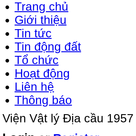
Trang chủ
Giới thiệu
Tin tức
Tin động đất
Tổ chức
Hoạt động
Liên hệ
Thông báo
Viện Vật lý Địa cầu 1957