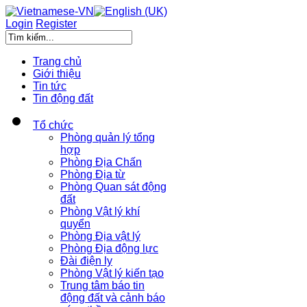
Login
Register
Trang chủ
Giới thiệu
Tin tức
Tin động đất
Tổ chức
Phòng quản lý tổng
hợp
Phòng Địa Chấn
Phòng Địa từ
Phòng Quan sát động
đất
Phòng Vật lý khí
quyển
Phòng Địa vật lý
Phòng Địa động lực
Đài điện ly
Phòng Vật lý kiến tạo
Trung tâm báo tin
động đất và cảnh báo