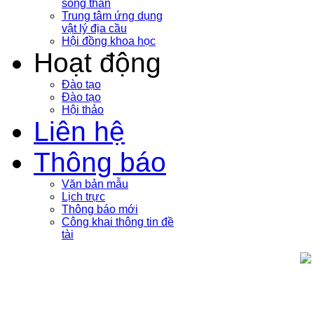
sóng thần
Trung tâm ứng dụng
vật lý địa cầu
Hội đồng khoa học
Hoạt động
Đào tạo
Đào tạo
Hội thảo
Liên hệ
Thông báo
Văn bản mẫu
Lịch trực
Thông báo mới
Công khai thông tin đề
tài