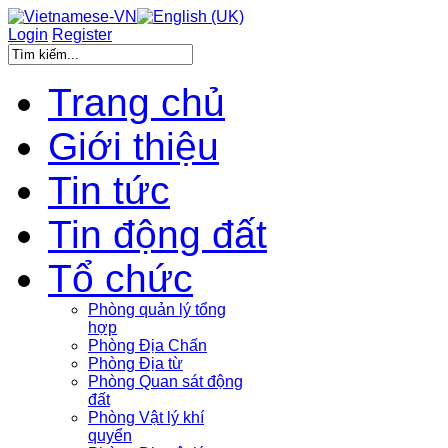
Login
Register
Trang chủ
Giới thiệu
Tin tức
Tin động đất
Tổ chức
Phòng quản lý tổng
hợp
Phòng Địa Chấn
Phòng Địa từ
Phòng Quan sát động
đất
Phòng Vật lý khí
quyển