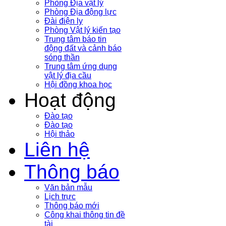
Phòng Địa vật lý
Phòng Địa động lực
Đài điện ly
Phòng Vật lý kiến tạo
Trung tâm báo tin
động đất và cảnh báo
sóng thần
Trung tâm ứng dụng
vật lý địa cầu
Hội đồng khoa học
Hoạt động
Đào tạo
Đào tạo
Hội thảo
Liên hệ
Thông báo
Văn bản mẫu
Lịch trực
Thông báo mới
Công khai thông tin đề
tài