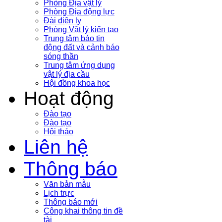
Phòng Địa vật lý
Phòng Địa động lực
Đài điện ly
Phòng Vật lý kiến tạo
Trung tâm báo tin
động đất và cảnh báo
sóng thần
Trung tâm ứng dụng
vật lý địa cầu
Hội đồng khoa học
Hoạt động
Đào tạo
Đào tạo
Hội thảo
Liên hệ
Thông báo
Văn bản mẫu
Lịch trực
Thông báo mới
Công khai thông tin đề
tài