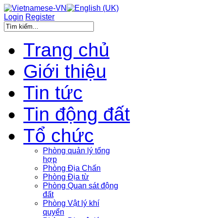
Login
Register
Trang chủ
Giới thiệu
Tin tức
Tin động đất
Tổ chức
Phòng quản lý tổng
hợp
Phòng Địa Chấn
Phòng Địa từ
Phòng Quan sát động
đất
Phòng Vật lý khí
quyển