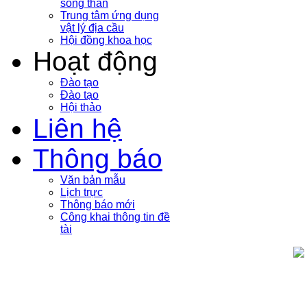
sóng thần
Trung tâm ứng dụng
vật lý địa cầu
Hội đồng khoa học
Hoạt động
Đào tạo
Đào tạo
Hội thảo
Liên hệ
Thông báo
Văn bản mẫu
Lịch trực
Thông báo mới
Công khai thông tin đề
tài