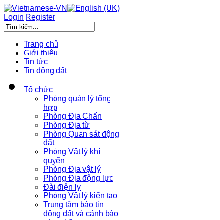
Login
Register
Trang chủ
Giới thiệu
Tin tức
Tin động đất
Tổ chức
Phòng quản lý tổng
hợp
Phòng Địa Chấn
Phòng Địa từ
Phòng Quan sát động
đất
Phòng Vật lý khí
quyển
Phòng Địa vật lý
Phòng Địa động lực
Đài điện ly
Phòng Vật lý kiến tạo
Trung tâm báo tin
động đất và cảnh báo