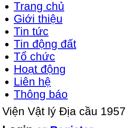
Trang chủ
Giới thiệu
Tin tức
Tin động đất
Tổ chức
Hoạt động
Liên hệ
Thông báo
Viện Vật lý Địa cầu 1957