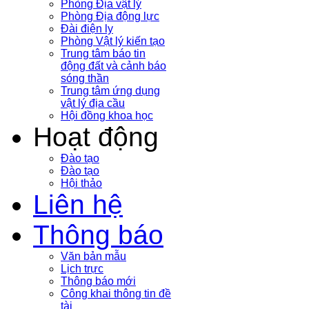
Phòng Địa vật lý
Phòng Địa động lực
Đài điện ly
Phòng Vật lý kiến tạo
Trung tâm báo tin
động đất và cảnh báo
sóng thần
Trung tâm ứng dụng
vật lý địa cầu
Hội đồng khoa học
Hoạt động
Đào tạo
Đào tạo
Hội thảo
Liên hệ
Thông báo
Văn bản mẫu
Lịch trực
Thông báo mới
Công khai thông tin đề
tài