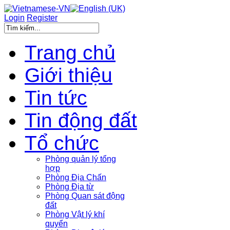
Login
Register
Trang chủ
Giới thiệu
Tin tức
Tin động đất
Tổ chức
Phòng quản lý tổng
hợp
Phòng Địa Chấn
Phòng Địa từ
Phòng Quan sát động
đất
Phòng Vật lý khí
quyển