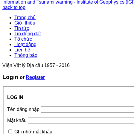
information and Tsunami warning - Institute of Geophysics (IG
back to top
Trang chủ
Giới thiệu
Tin tức
Tin động đất
Tổ chức
Hoạt động
Liên hệ
Thông báo
Viện Vật lý Địa cầu 1957 - 2016
Login
or
Register
LOG IN
Tên đăng nhập
Mật khẩu
Ghi nhớ mật khẩu