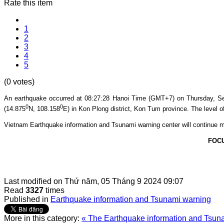
Rate this item
1
2
3
4
5
(0 votes)
An earthquake occurred at 08:27
:28 Hanoi Time (GMT+7) on Thursday, Sep
0
0
(14.875
N, 108.158
E
) in Kon Plong
district, Kon Tum province
. The level o
Vietnam Earthquake information and Tsunami warning center will continue m
FOC
Last modified on
Thứ năm, 05 Tháng 9 2024 09:07
Read
3327
times
Published in
Earthquake information and Tsunami warning
More in this category:
« The Earthquake information and Tsunam