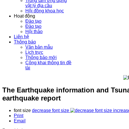
Trung tâm ứng dụng
vật lý địa cầu
Hội đồng khoa học
Hoạt động
Đào tạo
Đào tạo
Hội thảo
Liên hệ
Thông báo
Văn bản mẫu
Lịch trực
Thông báo mới
Công khai thông tin đề
tài
The Earthquake information and Tsuna
earthquake report
font size
decrease font size
increas
Print
Email