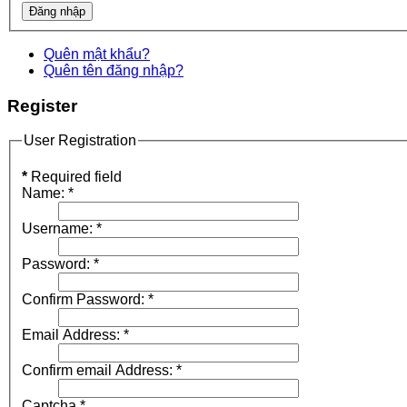
Quên mật khẩu?
Quên tên đăng nhập?
Register
User Registration
*
Required field
Name:
*
Username:
*
Password:
*
Confirm Password:
*
Email Address:
*
Confirm email Address:
*
Captcha
*