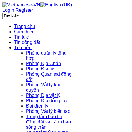
Login
Register
Trang chủ
Giới thiệu
Tin tức
Tin động đất
Tổ chức
Phòng quản lý tổng
hợp
Phòng Địa Chấn
Phòng Địa từ
Phòng Quan sát động
đất
Phòng Vật lý khí
quyển
Phòng Địa vật lý
Phòng Địa động lực
Đài điện ly
Phòng Vật lý kiến tạo
Trung tâm báo tin
động đất và cảnh báo
sóng thần