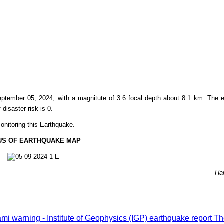
tember 05, 2024, with a magnitute of 3.6 focal depth about
8.1
km. The e
f disaster risk is 0.
onitoring this Earthquake.
US OF EARTHQUAKE MAP
Ha
i warning - Institute of Geophysics (IGP) earthquake report
Th