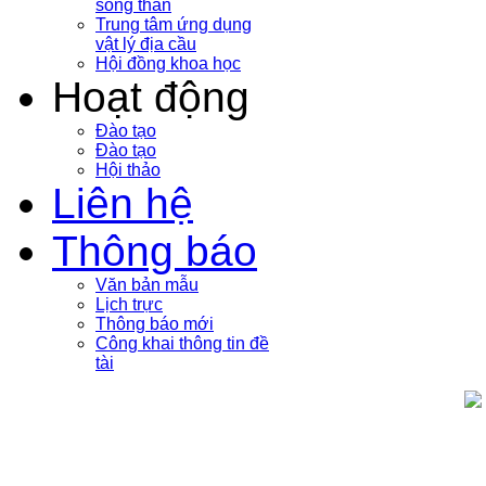
sóng thần
Trung tâm ứng dụng
vật lý địa cầu
Hội đồng khoa học
Hoạt động
Đào tạo
Đào tạo
Hội thảo
Liên hệ
Thông báo
Văn bản mẫu
Lịch trực
Thông báo mới
Công khai thông tin đề
tài