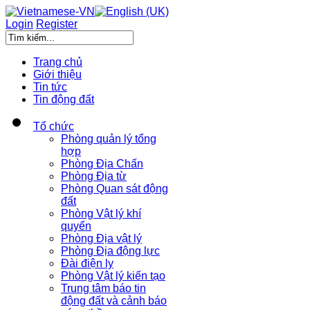
Login
Register
Trang chủ
Giới thiệu
Tin tức
Tin động đất
Tổ chức
Phòng quản lý tổng
hợp
Phòng Địa Chấn
Phòng Địa từ
Phòng Quan sát động
đất
Phòng Vật lý khí
quyển
Phòng Địa vật lý
Phòng Địa động lực
Đài điện ly
Phòng Vật lý kiến tạo
Trung tâm báo tin
động đất và cảnh báo