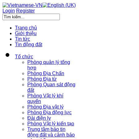
Login
Register
Trang chủ
Giới thiệu
Tin tức
Tin động đất
Tổ chức
Phòng quản lý tổng
hợp
Phòng Địa Chấn
Phòng Địa từ
Phòng Quan sát động
đất
Phòng Vật lý khí
quyển
Phòng Địa vật lý
Phòng Địa động lực
Đài điện ly
Phòng Vật lý kiến tạo
Trung tâm báo tin
động đất và cảnh báo