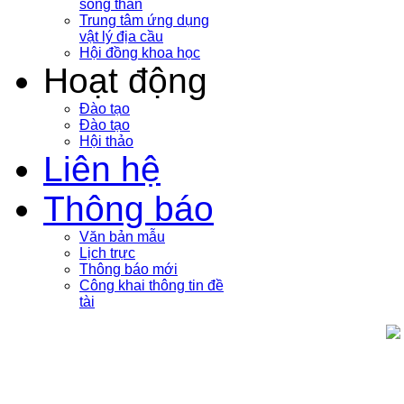
sóng thần
Trung tâm ứng dụng
vật lý địa cầu
Hội đồng khoa học
Hoạt động
Đào tạo
Đào tạo
Hội thảo
Liên hệ
Thông báo
Văn bản mẫu
Lịch trực
Thông báo mới
Công khai thông tin đề
tài