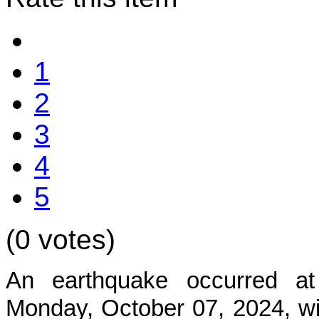
1
2
3
4
5
(0 votes)
An earthquake occurred at
Mon
day, October 07, 2024, wi