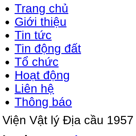
Trang chủ
Giới thiệu
Tin tức
Tin động đất
Tổ chức
Hoạt động
Liên hệ
Thông báo
Viện Vật lý Địa cầu 1957