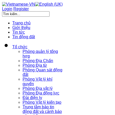
Login
Register
Trang chủ
Giới thiệu
Tin tức
Tin động đất
Tổ chức
Phòng quản lý tổng
hợp
Phòng Địa Chấn
Phòng Địa từ
Phòng Quan sát động
đất
Phòng Vật lý khí
quyển
Phòng Địa vật lý
Phòng Địa động lực
Đài điện ly
Phòng Vật lý kiến tạo
Trung tâm báo tin
động đất và cảnh báo