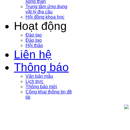
sóng thần
Trung tâm ứng dụng
vật lý địa cầu
Hội đồng khoa học
Hoạt động
Đào tạo
Đào tạo
Hội thảo
Liên hệ
Thông báo
Văn bản mẫu
Lịch trực
Thông báo mới
Công khai thông tin đề
tài