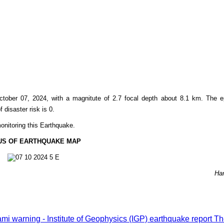
ctober 07, 2024, with a magnitute of 2.7 focal depth about 8.1 km. The e
f disaster risk is 0.
onitoring this Earthquake.
US OF EARTHQUAKE MAP
Ha
i warning - Institute of Geophysics (IGP) earthquake report
Th