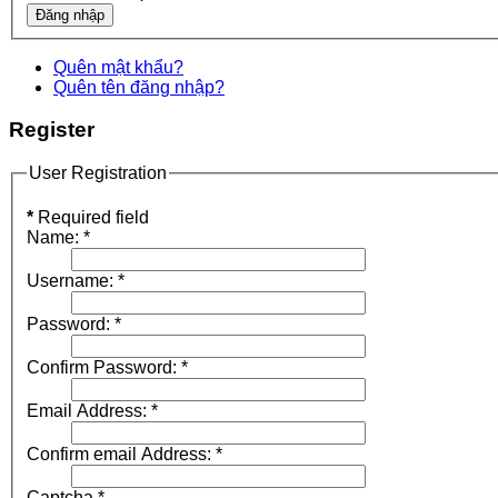
Quên mật khẩu?
Quên tên đăng nhập?
Register
User Registration
*
Required field
Name:
*
Username:
*
Password:
*
Confirm Password:
*
Email Address:
*
Confirm email Address:
*
Captcha
*