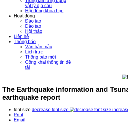
Trung tâm ứng dụng
vật lý địa cầu
Hội đồng khoa học
Hoạt động
Đào tạo
Đào tạo
Hội thảo
Liên hệ
Thông báo
Văn bản mẫu
Lịch trực
Thông báo mới
Công khai thông tin đề
tài
The Earthquake information and Tsuna
earthquake report
font size
decrease font size
increas
Print
Email