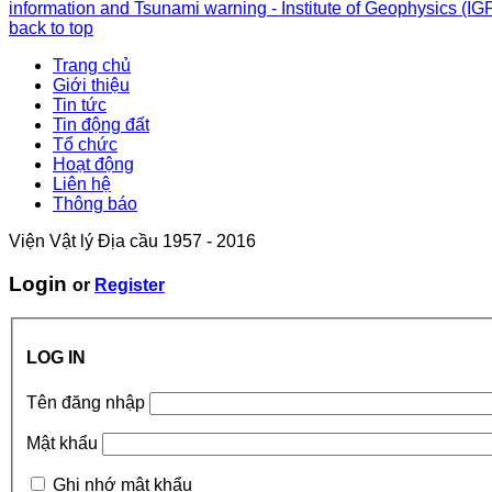
information and Tsunami warning - Institute of Geophysics (IG
back to top
Trang chủ
Giới thiệu
Tin tức
Tin động đất
Tổ chức
Hoạt động
Liên hệ
Thông báo
Viện Vật lý Địa cầu 1957 - 2016
Login
or
Register
LOG IN
Tên đăng nhập
Mật khẩu
Ghi nhớ mật khẩu