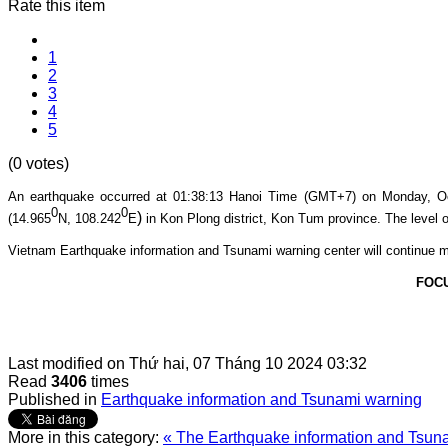
Rate this item
1
2
3
4
5
(0 votes)
An earthquake occurred at 01:38
:13
Hanoi Time (GMT+7) on Mon
day, O
0
0
)
(14.965
N, 108.242
E
in Kon Plong
district, Kon Tum province
. The level o
Vietnam Earthquake information and Tsunami warning center will continue m
FOC
Last modified on
Thứ hai, 07 Tháng 10 2024 03:32
Read
3406
times
Published in
Earthquake information and Tsunami warning
More in this category:
« The Earthquake information and Tsunam