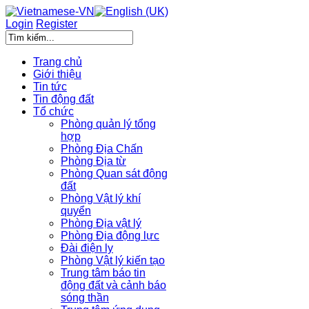
Login
Register
Trang chủ
Giới thiệu
Tin tức
Tin động đất
Tổ chức
Phòng quản lý tổng
hợp
Phòng Địa Chấn
Phòng Địa từ
Phòng Quan sát động
đất
Phòng Vật lý khí
quyển
Phòng Địa vật lý
Phòng Địa động lực
Đài điện ly
Phòng Vật lý kiến tạo
Trung tâm báo tin
động đất và cảnh báo
sóng thần