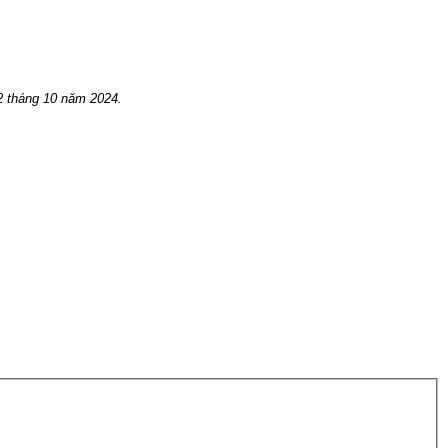
 t
háng 10
năm 2024.