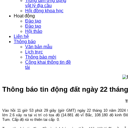
Trung tâm ứng dụng
vật lý địa cầu
Hội đồng khoa học
Hoạt động
Đào tạo
Đào tạo
Hội thảo
Liên hệ
Thông báo
Văn bản mẫu
Lịch trực
Thông báo mới
Công khai thông tin đề
tài
Thông báo tin động đất ngày 22 tháng
T
Vào hồi 11
giờ 53
phút 29 giây (giờ GMT) ngày 22 tháng 10 năm 2024 
lớn 2.6
xảy ra tại vị trí có tọa độ (14.881 độ vĩ Bắc, 108.180 độ kinh Đ
Tum.
Cấp độ rủi ro thiên tai cấp 0.