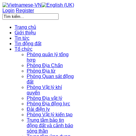
Login
Register
Trang chủ
Giới thiệu
Tin tức
Tin động đất
Tổ chức
Phòng quản lý tổng
hợp
Phòng Địa Chấn
Phòng Địa từ
Phòng Quan sát động
đất
Phòng Vật lý khí
quyển
Phòng Địa vật lý
Phòng Địa động lực
Đài điện ly
Phòng Vật lý kiến tạo
Trung tâm báo tin
động đất và cảnh báo
sóng thần