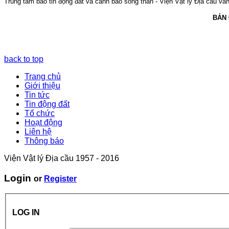
Trung tâm báo tin động đất và cảnh báo sóng thần - Viện Vật lý Địa cầu vẫn 
BẢN
back to top
Trang chủ
Giới thiệu
Tin tức
Tin động đất
Tổ chức
Hoạt động
Liên hệ
Thông báo
Viện Vật lý Địa cầu 1957 - 2016
Login
or
Register
LOG IN