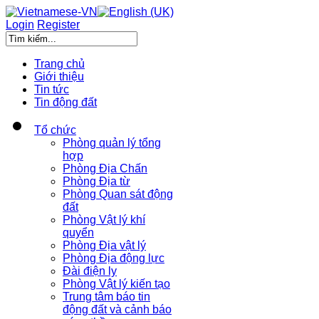
Login
Register
Trang chủ
Giới thiệu
Tin tức
Tin động đất
Tổ chức
Phòng quản lý tổng
hợp
Phòng Địa Chấn
Phòng Địa từ
Phòng Quan sát động
đất
Phòng Vật lý khí
quyển
Phòng Địa vật lý
Phòng Địa động lực
Đài điện ly
Phòng Vật lý kiến tạo
Trung tâm báo tin
động đất và cảnh báo