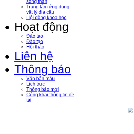
sóng thần
Trung tâm ứng dụng
vật lý địa cầu
Hội đồng khoa học
Hoạt động
Đào tạo
Đào tạo
Hội thảo
Liên hệ
Thông báo
Văn bản mẫu
Lịch trực
Thông báo mới
Công khai thông tin đề
tài