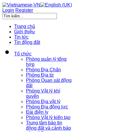
Login
Register
Trang chủ
Giới thiệu
Tin tức
Tin động đất
Tổ chức
Phòng quản lý tổng
hợp
Phòng Địa Chấn
Phòng Địa từ
Phòng Quan sát động
đất
Phòng Vật lý khí
quyển
Phòng Địa vật lý
Phòng Địa động lực
Đài điện ly
Phòng Vật lý kiến tạo
Trung tâm báo tin
động đất và cảnh báo