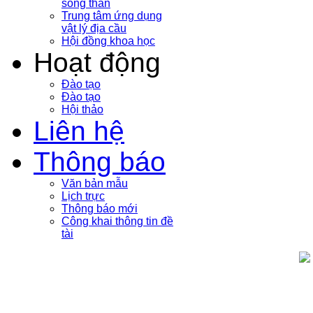
sóng thần
Trung tâm ứng dụng
vật lý địa cầu
Hội đồng khoa học
Hoạt động
Đào tạo
Đào tạo
Hội thảo
Liên hệ
Thông báo
Văn bản mẫu
Lịch trực
Thông báo mới
Công khai thông tin đề
tài