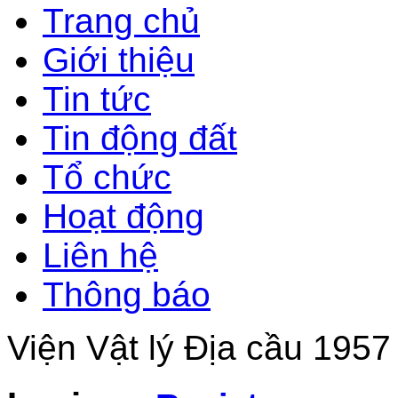
Trang chủ
Giới thiệu
Tin tức
Tin động đất
Tổ chức
Hoạt động
Liên hệ
Thông báo
Viện Vật lý Địa cầu 1957