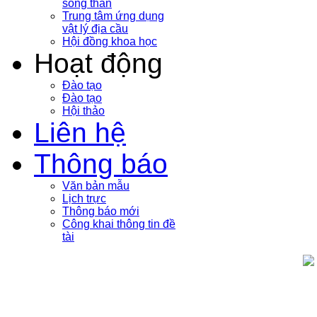
sóng thần
Trung tâm ứng dụng
vật lý địa cầu
Hội đồng khoa học
Hoạt động
Đào tạo
Đào tạo
Hội thảo
Liên hệ
Thông báo
Văn bản mẫu
Lịch trực
Thông báo mới
Công khai thông tin đề
tài