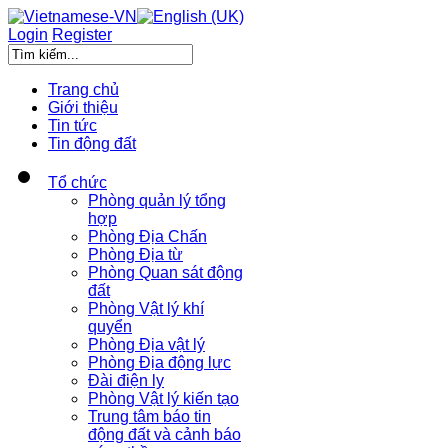
Login
Register
Trang chủ
Giới thiệu
Tin tức
Tin động đất
Tổ chức
Phòng quản lý tổng
hợp
Phòng Địa Chấn
Phòng Địa từ
Phòng Quan sát động
đất
Phòng Vật lý khí
quyển
Phòng Địa vật lý
Phòng Địa động lực
Đài điện ly
Phòng Vật lý kiến tạo
Trung tâm báo tin
động đất và cảnh báo