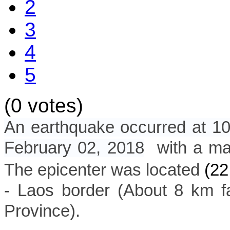
2
3
4
5
(0 votes)
An earthquake occurred at 1
February 02, 2018
with a mag
The epicenter was located
(
22
-
Laos borde
r
(About 8 km f
Province).