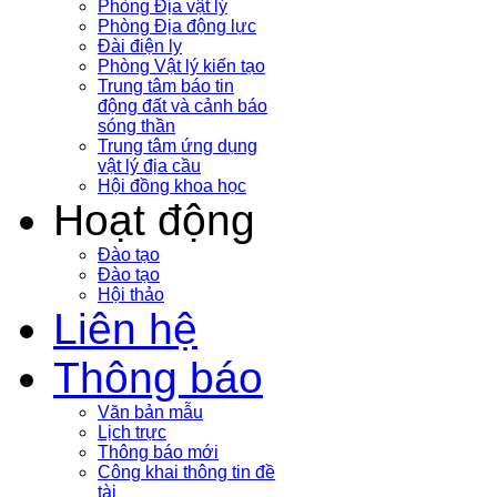
Phòng Địa vật lý
Phòng Địa động lực
Đài điện ly
Phòng Vật lý kiến tạo
Trung tâm báo tin
động đất và cảnh báo
sóng thần
Trung tâm ứng dụng
vật lý địa cầu
Hội đồng khoa học
Hoạt động
Đào tạo
Đào tạo
Hội thảo
Liên hệ
Thông báo
Văn bản mẫu
Lịch trực
Thông báo mới
Công khai thông tin đề
tài