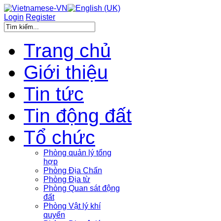
Login
Register
Trang chủ
Giới thiệu
Tin tức
Tin động đất
Tổ chức
Phòng quản lý tổng
hợp
Phòng Địa Chấn
Phòng Địa từ
Phòng Quan sát động
đất
Phòng Vật lý khí
quyển