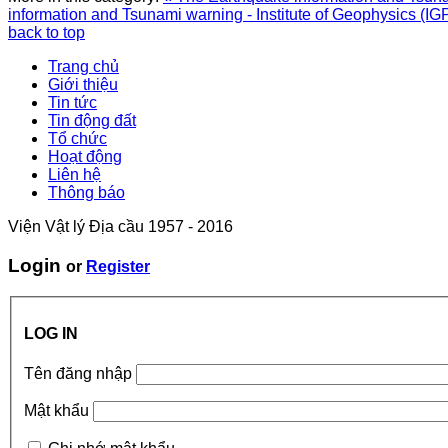
information and Tsunami warning - Institute of Geophysics (IG
back to top
Trang chủ
Giới thiệu
Tin tức
Tin động đất
Tổ chức
Hoạt động
Liên hệ
Thông báo
Viện Vật lý Địa cầu 1957 - 2016
Login
or
Register
LOG IN
Tên đăng nhập
Mật khẩu