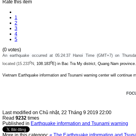
Rate this item
1
2
3
4
5
(0 votes)
An earthquake occurred at 05:24:37 Hanoi Time (GMT+7) on Thursda
0
0
located (
15.233
N,
108.183
E) in Bac Tra My district, Quang Nam province.
Vietnam Earthquake information and Tsunami warning center will continue m
FOC
Last modified on
Chủ nhật, 22 Tháng 9 2019 22:00
Read
9232
times
Published in
Earthquake information and Tsunami warning
More in this category:
« The Earthquake information and Tsunam