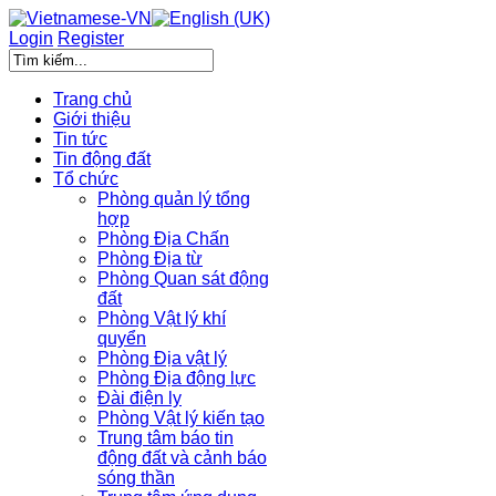
Login
Register
Trang chủ
Giới thiệu
Tin tức
Tin động đất
Tổ chức
Phòng quản lý tổng
hợp
Phòng Địa Chấn
Phòng Địa từ
Phòng Quan sát động
đất
Phòng Vật lý khí
quyển
Phòng Địa vật lý
Phòng Địa động lực
Đài điện ly
Phòng Vật lý kiến tạo
Trung tâm báo tin
động đất và cảnh báo
sóng thần