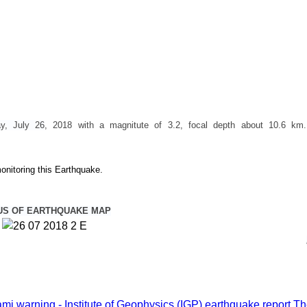
y, July 26
, 2018
with a magnitute of 3.2, focal depth about 10.6 km
onitoring this Earthquake.
US OF EARTHQUAKE MAP
i warning - Institute of Geophysics (IGP) earthquake report
Th