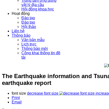
Trung tâm ứng dụng
vật lý địa cầu
Hội đồng khoa học
Hoạt động
Đào tạo
Đào tạo
Hội thảo
Liên hệ
Thông báo
Văn bản mẫu
Lịch trực
Thông báo mới
Công khai thông tin đề
tài
The Earthquake information and Tsuna
earthquake report
font size
decrease font size
increas
Print
Email