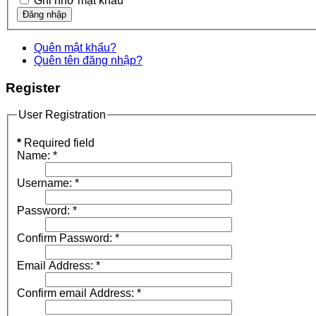
Ghi nhớ mật khẩu
Quên mật khẩu?
Quên tên đăng nhập?
Register
User Registration
*
Required field
Name:
*
Username:
*
Password:
*
Confirm Password:
*
Email Address:
*
Confirm email Address:
*