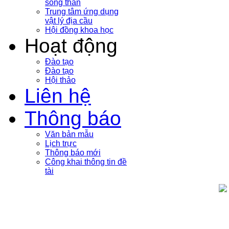
sóng thần
Trung tâm ứng dụng
vật lý địa cầu
Hội đồng khoa học
Hoạt động
Đào tạo
Đào tạo
Hội thảo
Liên hệ
Thông báo
Văn bản mẫu
Lịch trực
Thông báo mới
Công khai thông tin đề
tài