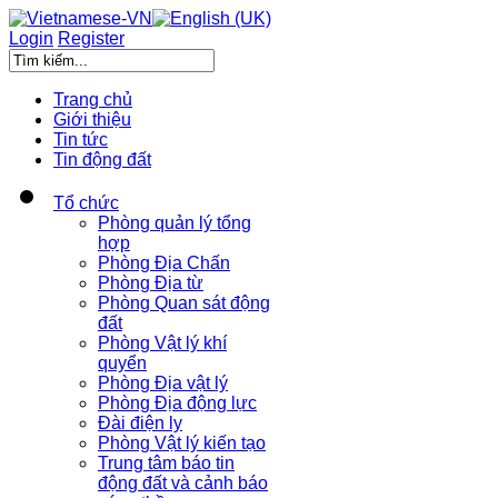
Login
Register
Trang chủ
Giới thiệu
Tin tức
Tin động đất
Tổ chức
Phòng quản lý tổng
hợp
Phòng Địa Chấn
Phòng Địa từ
Phòng Quan sát động
đất
Phòng Vật lý khí
quyển
Phòng Địa vật lý
Phòng Địa động lực
Đài điện ly
Phòng Vật lý kiến tạo
Trung tâm báo tin
động đất và cảnh báo