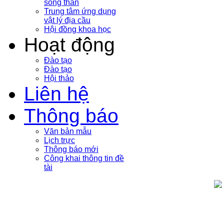
sóng thần
Trung tâm ứng dụng
vật lý địa cầu
Hội đồng khoa học
Hoạt động
Đào tạo
Đào tạo
Hội thảo
Liên hệ
Thông báo
Văn bản mẫu
Lịch trực
Thông báo mới
Công khai thông tin đề
tài