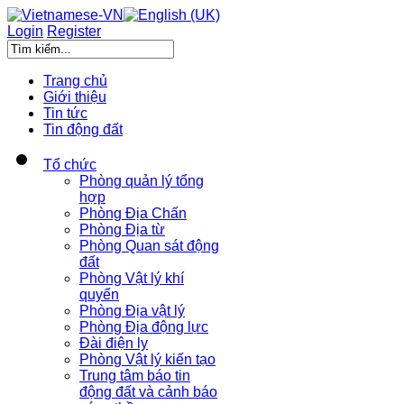
Login
Register
Trang chủ
Giới thiệu
Tin tức
Tin động đất
Tổ chức
Phòng quản lý tổng
hợp
Phòng Địa Chấn
Phòng Địa từ
Phòng Quan sát động
đất
Phòng Vật lý khí
quyển
Phòng Địa vật lý
Phòng Địa động lực
Đài điện ly
Phòng Vật lý kiến tạo
Trung tâm báo tin
động đất và cảnh báo