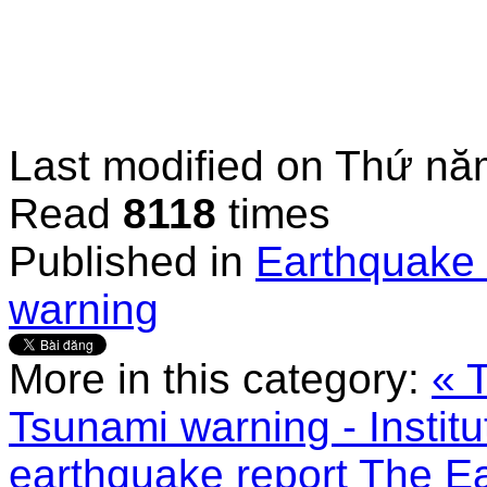
Last modified on
Thứ năm
Read
8118
times
Published in
Earthquake 
warning
More in this category:
« 
Tsunami warning - Instit
earthquake report
The Ea