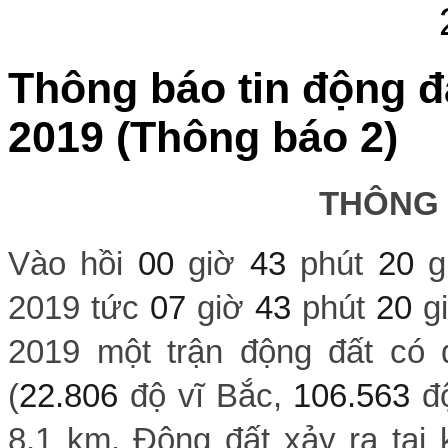
Thông báo tin động đ
2019 (Thông báo 2)
THÔNG
Vào hồi
00
giờ
43
phút
20
g
2019 tức
07
giờ
43
phút
20
g
2019 một trận động đất có đ
(
22.806
độ vĩ Bắc,
106.563
độ
8.1 km. Động đất xảy ra tại