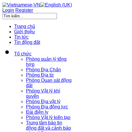
Login
Register
Trang chủ
Giới thiệu
Tin tức
Tin động đất
Tổ chức
Phòng quản lý tổng
hợp
Phòng Địa Chấn
Phòng Địa từ
Phòng Quan sát động
đất
Phòng Vật lý khí
quyển
Phòng Địa vật lý
Phòng Địa động lực
Đài điện ly
Phòng Vật lý kiến tạo
Trung tâm báo tin
động đất và cảnh báo