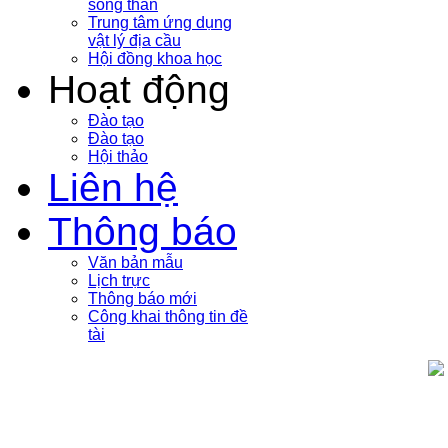
sóng thần
Trung tâm ứng dụng
vật lý địa cầu
Hội đồng khoa học
Hoạt động
Đào tạo
Đào tạo
Hội thảo
Liên hệ
Thông báo
Văn bản mẫu
Lịch trực
Thông báo mới
Công khai thông tin đề
tài