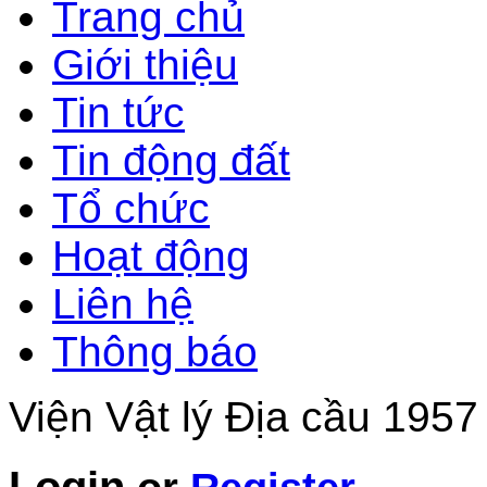
Trang chủ
Giới thiệu
Tin tức
Tin động đất
Tổ chức
Hoạt động
Liên hệ
Thông báo
Viện Vật lý Địa cầu 1957
Login