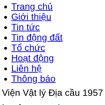
Trang chủ
Giới thiệu
Tin tức
Tin động đất
Tổ chức
Hoạt động
Liên hệ
Thông báo
Viện Vật lý Địa cầu 1957