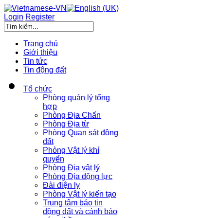
Login
Register
Trang chủ
Giới thiệu
Tin tức
Tin động đất
Tổ chức
Phòng quản lý tổng
hợp
Phòng Địa Chấn
Phòng Địa từ
Phòng Quan sát động
đất
Phòng Vật lý khí
quyển
Phòng Địa vật lý
Phòng Địa động lực
Đài điện ly
Phòng Vật lý kiến tạo
Trung tâm báo tin
động đất và cảnh báo