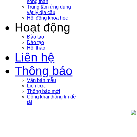
sóng thần
Trung tâm ứng dụng
vật lý địa cầu
Hội đồng khoa học
Hoạt động
Đào tạo
Đào tạo
Hội thảo
Liên hệ
Thông báo
Văn bản mẫu
Lịch trực
Thông báo mới
Công khai thông tin đề
tài