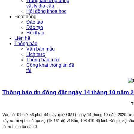
Trung tâm ứng dụng
vật lý địa cầu
Hội đồng khoa học
Hoạt động
Đào tạo
Đào tạo
Hội thảo
Liên hệ
Thông báo
Văn bản mẫu
Lịch trực
Thông báo mới
Công khai thông tin đề
tài
Thông báo tin động đất ngày 14 tháng 10 năm 2
T
Vào hồi 01 giờ 56 phút 44 giây (giờ GMT) ngày 14 tháng 10 năm 2020 tức 
xảy ra tại vị trí có tọa độ (15.161 độ vĩ Bắc, 108.419 độ kinh Đông), độ 
rủi ro thiên tai cấp 0.