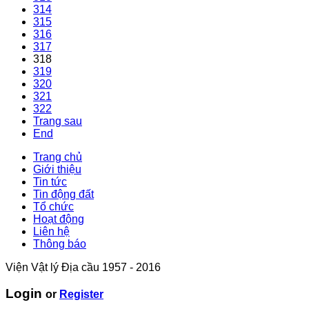
314
315
316
317
318
319
320
321
322
Trang sau
End
Trang chủ
Giới thiệu
Tin tức
Tin động đất
Tổ chức
Hoạt động
Liên hệ
Thông báo
Viện Vật lý Địa cầu 1957 - 2016
Login
or
Register