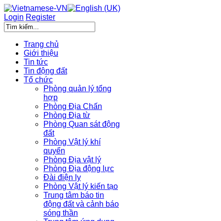
Login
Register
Trang chủ
Giới thiệu
Tin tức
Tin động đất
Tổ chức
Phòng quản lý tổng
hợp
Phòng Địa Chấn
Phòng Địa từ
Phòng Quan sát động
đất
Phòng Vật lý khí
quyển
Phòng Địa vật lý
Phòng Địa động lực
Đài điện ly
Phòng Vật lý kiến tạo
Trung tâm báo tin
động đất và cảnh báo
sóng thần