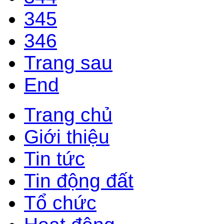
345
346
Trang sau
End
Trang chủ
Giới thiệu
Tin tức
Tin động đất
Tổ chức