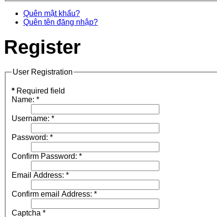
Quên mật khẩu?
Quên tên đăng nhập?
Register
User Registration
*
Required field
Name:
*
Username:
*
Password:
*
Confirm Password:
*
Email Address:
*
Confirm email Address:
*
Captcha
*