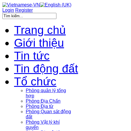
Login
Register
Trang chủ
Giới thiệu
Tin tức
Tin động đất
Tổ chức
Phòng quản lý tổng
hợp
Phòng Địa Chấn
Phòng Địa từ
Phòng Quan sát động
đất
Phòng Vật lý khí
quyển