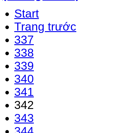
Start
Trang trước
337
338
339
340
341
342
343
344