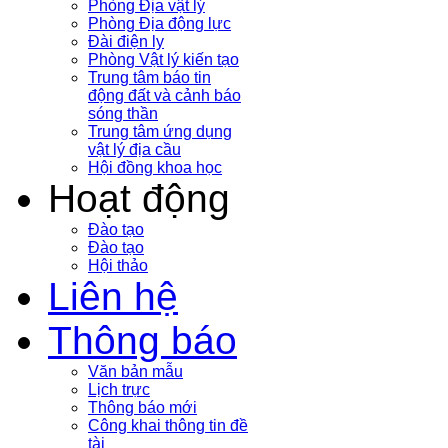
Phòng Địa vật lý
Phòng Địa động lực
Đài điện ly
Phòng Vật lý kiến tạo
Trung tâm báo tin
động đất và cảnh báo
sóng thần
Trung tâm ứng dụng
vật lý địa cầu
Hội đồng khoa học
Hoạt động
Đào tạo
Đào tạo
Hội thảo
Liên hệ
Thông báo
Văn bản mẫu
Lịch trực
Thông báo mới
Công khai thông tin đề
tài