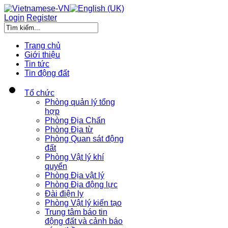
Login
Register
Trang chủ
Giới thiệu
Tin tức
Tin động đất
Tổ chức
Phòng quản lý tổng
hợp
Phòng Địa Chấn
Phòng Địa từ
Phòng Quan sát động
đất
Phòng Vật lý khí
quyển
Phòng Địa vật lý
Phòng Địa động lực
Đài điện ly
Phòng Vật lý kiến tạo
Trung tâm báo tin
động đất và cảnh báo