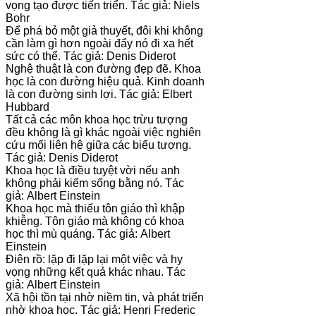
vọng tạo được tiến triển. Tác giả: Niels
Bohr
Để phá bỏ một giả thuyết, đôi khi không
cần làm gì hơn ngoài đẩy nó đi xa hết
sức có thể. Tác giả: Denis Diderot
Nghệ thuật là con đường đẹp đẽ. Khoa
học là con đường hiệu quả. Kinh doanh
là con đường sinh lợi. Tác giả: Elbert
Hubbard
Tất cả các môn khoa học trừu tượng
đều không là gì khác ngoài việc nghiên
cứu mối liên hệ giữa các biểu tượng.
Tác giả: Denis Diderot
Khoa học là điều tuyệt vời nếu anh
không phải kiếm sống bằng nó. Tác
giả: Albert Einstein
Khoa học mà thiếu tôn giáo thì khập
khiễng. Tôn giáo mà không có khoa
học thì mù quáng. Tác giả: Albert
Einstein
Điên rồ: lặp đi lặp lại một việc và hy
vọng những kết quả khác nhau. Tác
giả: Albert Einstein
Xã hội tồn tại nhờ niềm tin, và phát triển
nhờ khoa học. Tác giả: Henri Frederic