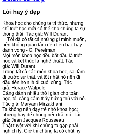
Lời hay ý đẹp
Khoa học cho chúng ta tri thức, nhưng
chỉ triết học mới có thể cho chúng ta sự
thông thái. Tác giả: Will Durant
Tôi đã có tất cả những gì mình muốn,
nên không quan tâm đến tiền bạc hay
danh vọng - G. Perelman
Mọi môn khoa học đều bắt đầu là triết
học và kết thúc là nghệ thuật. Tác
giả: Will Durant
Trong tất cả các môn khoa học, sai lầm
đi trước sự thật, và tốt nhất nó nên đi
đầu tiên hơn là đi cuối cùng. Tác
giả: Horace Walpole
Càng dành nhiều thời gian cho toán
học, tôi càng cảm thấy hứng thú với nó.
Tác giả: Maryam Mirzakhani
Ta không nên dạy trẻ nhỏ khoa học;
nhưng hãy để chúng nếm trải nó. Tác
giả: Jean Jacques Rousseau
Thật tuyệt vời khi chúng ta gặp phải
nghịch lý. Giờ thì chúng ta có chút hy