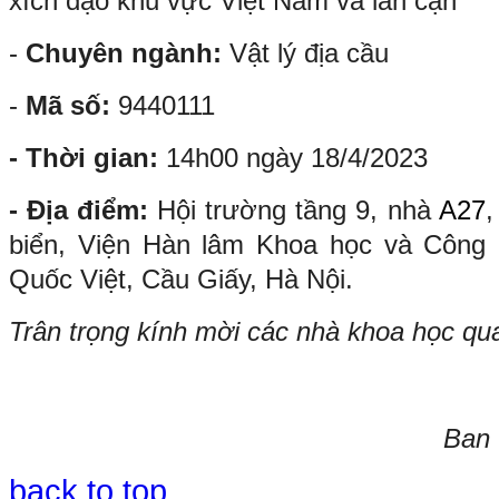
xích đạo khu vực Việt Nam và lân cận"
-
Chuyên ngành:
Vật lý địa cầu
-
Mã số:
9440111
- Thời gian:
14h00 ngày 18/4/2023
- Địa điểm:
Hội trường tầng 9, nhà
A27
,
biển, Viện Hàn lâm Khoa học và Công 
Quốc Việt, Cầu Giấy, Hà Nội.
Trân trọng kính mời các nhà khoa học qu
Ban 
back to top