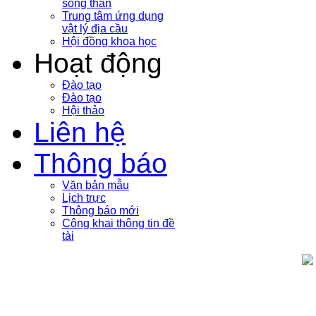
sóng thần
Trung tâm ứng dụng
vật lý địa cầu
Hội đồng khoa học
Hoạt động
Đào tạo
Đào tạo
Hội thảo
Liên hệ
Thông báo
Văn bản mẫu
Lịch trực
Thông báo mới
Công khai thông tin đề
tài