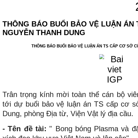
THÔNG BÁO BUỔI BẢO VỆ LUẬN ÁN 
NGUYỄN THANH DUNG
THÔNG BÁO BUỔI BẢO VỆ LUẬN ÁN TS CẤP CƠ SỞ 
Trân trọng kính mời toàn thể cán bộ viê
tới dự buổi bảo vệ luận án TS cấp cơ
Dung, phòng Địa từ, Viện Vật lý địa cầu.
- Tên đề tài:
"
Bong bóng Plasma và đặ