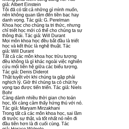
giả: Albert Einstein
Tôi đã có tất cả những gì mình muốn,
nên không quan tâm đến tiền bạc hay
danh vọng. Tác giả: G. Perelman
Khoa học cho chúng ta tri thức, nhưng
chỉ triết học mới có thể cho chúng ta sự
thông thái. Tác giả: Will Durant
Mọi môn khoa học đều bắt đầu là triết
học và kết thúc là nghệ thuật. Tác
giả: Will Durant
Tất cả các môn khoa học trừu tượng
đều không là gì khác ngoài việc nghiên
cứu mối liên hệ giữa các biểu tượng.
Tác giả: Denis Diderot
Thật tuyệt vời khi chúng ta gặp phải
nghịch lý. Giờ thì chúng ta có chút hy
vọng tạo được tiến triển. Tác giả: Niels
Bohr
Càng dành nhiều thời gian cho toán
học, tôi càng cảm thấy hứng thú với nó.
Tác giả: Maryam Mirzakhani
Trong tất cả các môn khoa học, sai lầm
đi trước sự thật, và tốt nhất nó nên đi
đầu tiên hơn là đi cuối cùng. Tác
giả: Horace Walpole