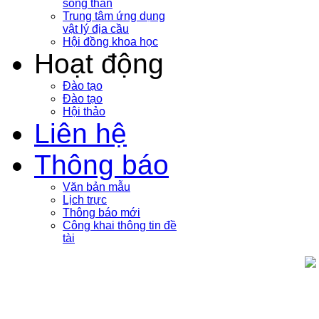
sóng thần
Trung tâm ứng dụng
vật lý địa cầu
Hội đồng khoa học
Hoạt động
Đào tạo
Đào tạo
Hội thảo
Liên hệ
Thông báo
Văn bản mẫu
Lịch trực
Thông báo mới
Công khai thông tin đề
tài