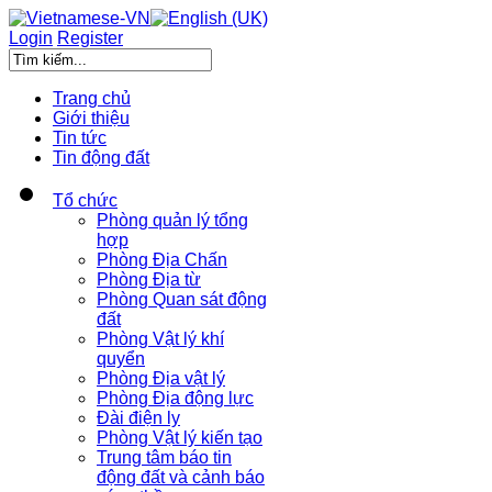
Login
Register
Trang chủ
Giới thiệu
Tin tức
Tin động đất
Tổ chức
Phòng quản lý tổng
hợp
Phòng Địa Chấn
Phòng Địa từ
Phòng Quan sát động
đất
Phòng Vật lý khí
quyển
Phòng Địa vật lý
Phòng Địa động lực
Đài điện ly
Phòng Vật lý kiến tạo
Trung tâm báo tin
động đất và cảnh báo