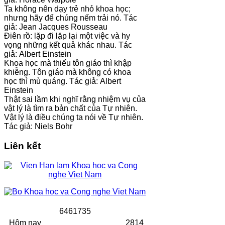
Ta không nên dạy trẻ nhỏ khoa học;
nhưng hãy để chúng nếm trải nó. Tác
giả: Jean Jacques Rousseau
Điên rồ: lặp đi lặp lại một việc và hy
vọng những kết quả khác nhau. Tác
giả: Albert Einstein
Khoa học mà thiếu tôn giáo thì khập
khiễng. Tôn giáo mà không có khoa
học thì mù quáng. Tác giả: Albert
Einstein
Thật sai lầm khi nghĩ rằng nhiệm vụ của
vật lý là tìm ra bản chất của Tự nhiên.
Vật lý là điều chúng ta nói về Tự nhiên.
Tác giả: Niels Bohr
Liên kết
6
4
6
1
7
3
5
Hôm nay
2814