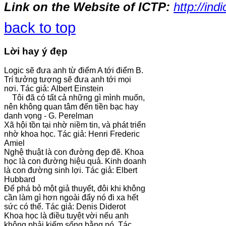
Link on the Website of ICTP:
http://ind
back to top
Lời hay ý đẹp
Logic sẽ đưa anh từ điểm A tới điểm B.
Trí tưởng tượng sẽ đưa anh tới mọi
nơi. Tác giả: Albert Einstein
Tôi đã có tất cả những gì mình muốn,
nên không quan tâm đến tiền bạc hay
danh vọng - G. Perelman
Xã hội tồn tại nhờ niềm tin, và phát triển
nhờ khoa học. Tác giả: Henri Frederic
Amiel
Nghệ thuật là con đường đẹp đẽ. Khoa
học là con đường hiệu quả. Kinh doanh
là con đường sinh lợi. Tác giả: Elbert
Hubbard
Để phá bỏ một giả thuyết, đôi khi không
cần làm gì hơn ngoài đẩy nó đi xa hết
sức có thể. Tác giả: Denis Diderot
Khoa học là điều tuyệt vời nếu anh
không phải kiếm sống bằng nó. Tác