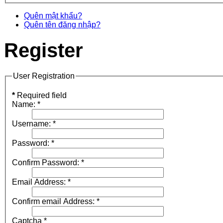
Quên mật khẩu?
Quên tên đăng nhập?
Register
User Registration
*
Required field
Name:
*
Username:
*
Password:
*
Confirm Password:
*
Email Address:
*
Confirm email Address:
*
Captcha
*