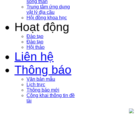
sóng thần
Trung tâm ứng dụng
vật lý địa cầu
Hội đồng khoa học
Hoạt động
Đào tạo
Đào tạo
Hội thảo
Liên hệ
Thông báo
Văn bản mẫu
Lịch trực
Thông báo mới
Công khai thông tin đề
tài