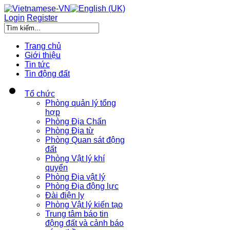
Login
Register
Trang chủ
Giới thiệu
Tin tức
Tin động đất
Tổ chức
Phòng quản lý tổng
hợp
Phòng Địa Chấn
Phòng Địa từ
Phòng Quan sát động
đất
Phòng Vật lý khí
quyển
Phòng Địa vật lý
Phòng Địa động lực
Đài điện ly
Phòng Vật lý kiến tạo
Trung tâm báo tin
động đất và cảnh báo