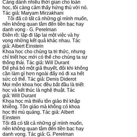
Càng dành nhiều thời gian cho toán
học, tôi càng cảm thấy hứng thú với nó.
Tác giả: Maryam Mirzakhani
Tôi đã có tất cả những gì mình muốn,
nên không quan tâm đến tiền bạc hay
danh vọng - G. Perelman
Điên rồ: lặp đi lặp lại một việc và hy
vọng những kết quả khác nhau. Tác
giả: Albert Einstein
Khoa học cho chúng ta tri thức, nhưng
chỉ triết học mới có thể cho chúng ta sự
thông thái. Tác giả: Will Durant
Để phá bỏ một giả thuyết, đôi khi không
cần làm gì hơn ngoài đẩy nó đi xa hết
sức có thể. Tác giả: Denis Diderot
Mọi môn khoa học đều bắt đầu là triết
học và kết thúc là nghệ thuật. Tác
giả: Will Durant
Khoa học mà thiếu tôn giáo thì khập
khiễng. Tôn giáo mà không có khoa
học thì mù quáng. Tác giả: Albert
Einstein
Tôi đã có tất cả những gì mình muốn,
nên không quan tâm đến tiền bạc hay
danh vọng. Tác giả: G. Perelman