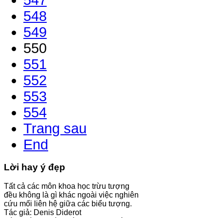
547
548
549
550
551
552
553
554
Trang sau
End
Lời hay ý đẹp
Tất cả các môn khoa học trừu tượng
đều không là gì khác ngoài việc nghiên
cứu mối liên hệ giữa các biểu tượng.
Tác giả: Denis Diderot