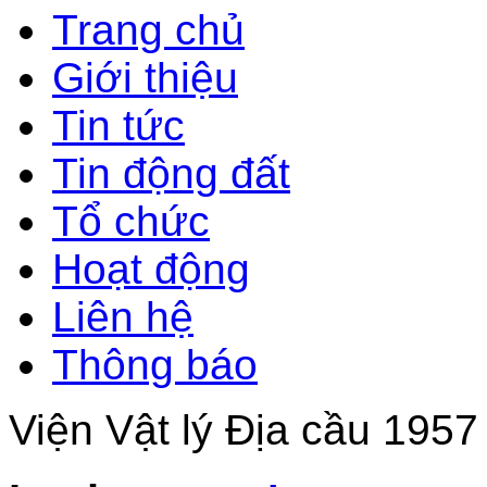
Trang chủ
Giới thiệu
Tin tức
Tin động đất
Tổ chức
Hoạt động
Liên hệ
Thông báo
Viện Vật lý Địa cầu 1957