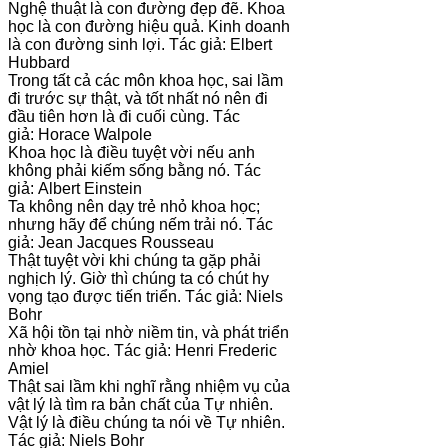
Nghệ thuật là con đường đẹp đẽ. Khoa
học là con đường hiệu quả. Kinh doanh
là con đường sinh lợi. Tác giả: Elbert
Hubbard
Trong tất cả các môn khoa học, sai lầm
đi trước sự thật, và tốt nhất nó nên đi
đầu tiên hơn là đi cuối cùng. Tác
giả: Horace Walpole
Khoa học là điều tuyệt vời nếu anh
không phải kiếm sống bằng nó. Tác
giả: Albert Einstein
Ta không nên dạy trẻ nhỏ khoa học;
nhưng hãy để chúng nếm trải nó. Tác
giả: Jean Jacques Rousseau
Thật tuyệt vời khi chúng ta gặp phải
nghịch lý. Giờ thì chúng ta có chút hy
vọng tạo được tiến triển. Tác giả: Niels
Bohr
Xã hội tồn tại nhờ niềm tin, và phát triển
nhờ khoa học. Tác giả: Henri Frederic
Amiel
Thật sai lầm khi nghĩ rằng nhiệm vụ của
vật lý là tìm ra bản chất của Tự nhiên.
Vật lý là điều chúng ta nói về Tự nhiên.
Tác giả: Niels Bohr