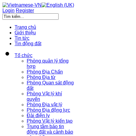
Login
Register
Trang chủ
Giới thiệu
Tin tức
Tin động đất
Tổ chức
Phòng quản lý tổng
hợp
Phòng Địa Chấn
Phòng Địa từ
Phòng Quan sát động
đất
Phòng Vật lý khí
quyển
Phòng Địa vật lý
Phòng Địa động lực
Đài điện ly
Phòng Vật lý kiến tạo
Trung tâm báo tin
động đất và cảnh báo