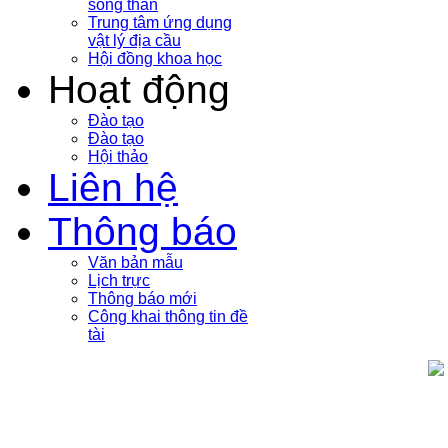
sóng thần
Trung tâm ứng dụng
vật lý địa cầu
Hội đồng khoa học
Hoạt động
Đào tạo
Đào tạo
Hội thảo
Liên hệ
Thông báo
Văn bản mẫu
Lịch trực
Thông báo mới
Công khai thông tin đề
tài