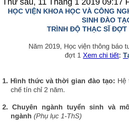
Thứ sáu, 11 Tháng 1 2019 09:17
P
HỌC VIỆN KHOA HỌC VÀ CÔNG NG
SINH ĐÀO TẠ
TRÌNH ĐỘ THẠC SĨ ĐỢT 
Năm 2019, Học viện thông báo tuyển
đợt 1
Xem chi tiết
:
T
1.
Hình thức và thời gian đào tạo:
Hệ 
chế tín chỉ 2 năm.
2. Chuyên ngành tuyển sinh và mô
ngành
(Phụ lục 1-ThS)