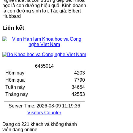
Nghệ thuật là con đường đẹp đẽ. Khoa
học là con đường hiệu quả. Kinh doanh
là con đường sinh lợi. Tác giả: Elbert
Hubbard
Liên kết
6
4
5
5
0
1
4
Hôm nay
4203
Hôm qua
7790
Tuần này
34654
Tháng này
42553
Server Time: 2026-08-09 11:19:36
Visitors Counter
Đang có 221 khách và không thành
viên đang online