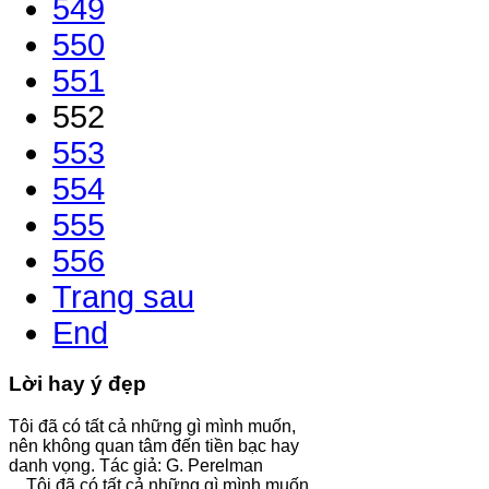
549
550
551
552
553
554
555
556
Trang sau
End
Lời hay ý đẹp
Tôi đã có tất cả những gì mình muốn,
nên không quan tâm đến tiền bạc hay
danh vọng. Tác giả: G. Perelman
Tôi đã có tất cả những gì mình muốn,