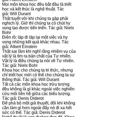
Mọi môn khoa học đều bắt đầu là triết
học và kết thúc là nghệ thuật. Tác
giả: Will Durant
Thật tuyệt vời khi chúng ta gặp phải
nghịch lý. Giờ thì chúng ta có chút hy
vọng tạo được tiến triển. Tác giả: Niels
Bohr
Điên rồ: lặp đi lặp lại một việc và hy
vọng những kết quả khác nhau. Tác
giả: Albert Einstein
Thật sai lầm khi nghĩ rằng nhiệm vụ của
vật lý là tìm ra bản chất của Tự nhiên.
Vật lý là điều chúng ta nói về Tự nhiên.
Tác giả: Niels Bohr
Khoa học cho chúng ta tri thức, nhưng
chỉ triết học mới có thể cho chúng ta sự
thông thái. Tác giả: Will Durant
Tất cả các môn khoa học trừu tượng
đều không là gì khác ngoài việc nghiên
cứu mối liên hệ giữa các biểu tượng.
Tác giả: Denis Diderot
Để phá bỏ một giả thuyết, đôi khi không
cần làm gì hơn ngoài đẩy nó đi xa hết
sức có thể. Tác giả: Denis Diderot