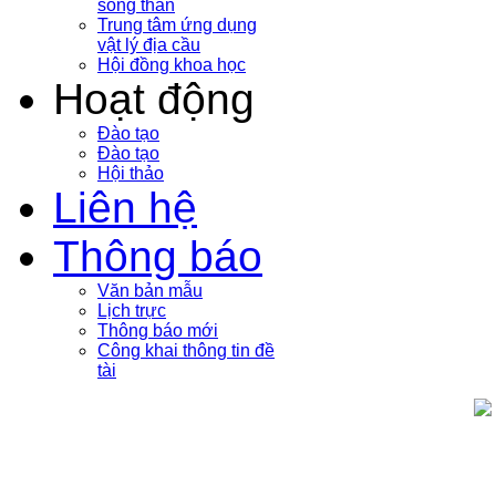
sóng thần
Trung tâm ứng dụng
vật lý địa cầu
Hội đồng khoa học
Hoạt động
Đào tạo
Đào tạo
Hội thảo
Liên hệ
Thông báo
Văn bản mẫu
Lịch trực
Thông báo mới
Công khai thông tin đề
tài