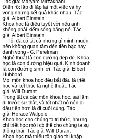
Tác giả: Maryam Mirzakhani
Điên rồ: lặp đi lặp lại một việc và hy
vọng những kết quả khác nhau. Tác
giả: Albert Einstein
Khoa học là điều tuyệt vời nếu anh
không phải kiếm sống bằng nó. Tác
giả: Albert Einstein
Tôi đã có tất cả những gì mình muốn,
nên không quan tâm đến tiền bạc hay
danh vọng - G. Perelman
Nghệ thuật là con đường đẹp đẽ. Khoa
học là con đường hiệu quả. Kinh doanh
là con đường sinh lợi. Tác giả: Elbert
Hubbard
Mọi môn khoa học đều bắt đầu là triết
học và kết thúc là nghệ thuật. Tác
giả: Will Durant
Trong tất cả các môn khoa học, sai lầm
đi trước sự thật, và tốt nhất nó nên đi
đầu tiên hơn là đi cuối cùng. Tác
giả: Horace Walpole
Khoa học cho chúng ta tri thức, nhưng
chỉ triết học mới có thể cho chúng ta sự
thông thái. Tác giả: Will Durant
Khoa học mà thiếu tôn giáo thì khập