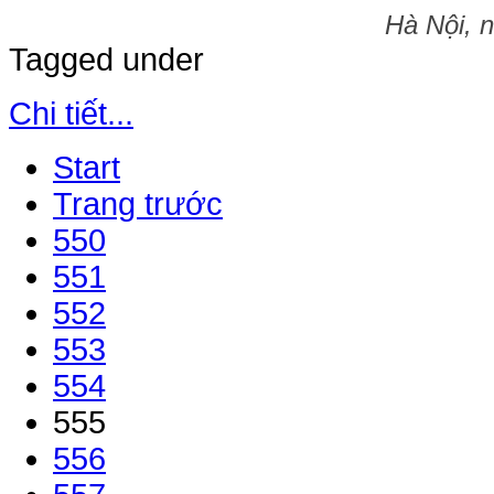
Hà Nội, 
Tagged under
Chi tiết...
Start
Trang trước
550
551
552
553
554
555
556