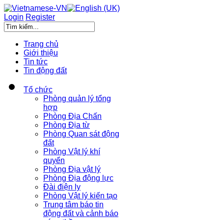
Login
Register
Trang chủ
Giới thiệu
Tin tức
Tin động đất
Tổ chức
Phòng quản lý tổng
hợp
Phòng Địa Chấn
Phòng Địa từ
Phòng Quan sát động
đất
Phòng Vật lý khí
quyển
Phòng Địa vật lý
Phòng Địa động lực
Đài điện ly
Phòng Vật lý kiến tạo
Trung tâm báo tin
động đất và cảnh báo