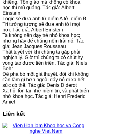
khiễng. Tôn giáo mà không có khoa
học thì mù quáng. Tác giả: Albert
Einstein
Logic sẽ đưa anh từ điểm A tới điểm B.
Trí tưởng tượng sẽ đưa anh tới mọi
nơi. Tác giả: Albert Einstein
Ta không nên dạy trẻ nhỏ khoa học;
nhưng hãy để chúng nếm trải nó. Tác
giả: Jean Jacques Rousseau
Thật tuyệt vời khi chúng ta gặp phải
nghịch lý. Giờ thì chúng ta có chút hy
vọng tạo được tiến triển. Tác giả: Niels
Bohr
Để phá bỏ một giả thuyết, đôi khi không
cần làm gì hơn ngoài đẩy nó đi xa hết
sức có thể. Tác giả: Denis Diderot
Xã hội tồn tại nhờ niềm tin, và phát triển
nhờ khoa học. Tác giả: Henri Frederic
Amiel
Liên kết