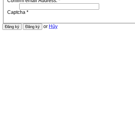
Confirm email Address:
*
Captcha
*
or
Hủy