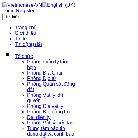
Login
Register
Trang chủ
Giới thiệu
Tin tức
Tin động đất
Tổ chức
Phòng quản lý tổng
hợp
Phòng Địa Chấn
Phòng Địa từ
Phòng Quan sát động
đất
Phòng Vật lý khí
quyển
Phòng Địa vật lý
Phòng Địa động lực
Đài điện ly
Phòng Vật lý kiến tạo
Trung tâm báo tin
động đất và cảnh báo