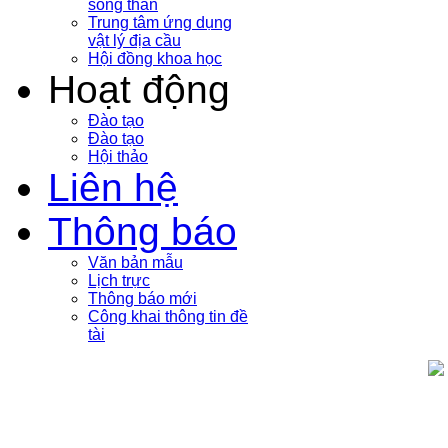
sóng thần
Trung tâm ứng dụng
vật lý địa cầu
Hội đồng khoa học
Hoạt động
Đào tạo
Đào tạo
Hội thảo
Liên hệ
Thông báo
Văn bản mẫu
Lịch trực
Thông báo mới
Công khai thông tin đề
tài