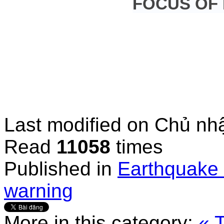
FOCUS OF
Last modified on
Chủ nhậ
Read
11058
times
Published in
Earthquake 
warning
More in this category:
« 