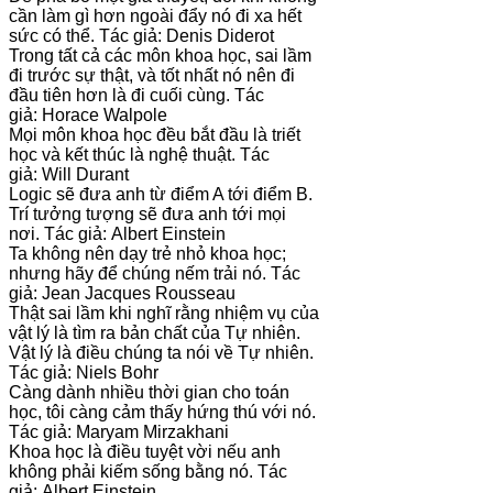
cần làm gì hơn ngoài đẩy nó đi xa hết
sức có thể. Tác giả: Denis Diderot
Trong tất cả các môn khoa học, sai lầm
đi trước sự thật, và tốt nhất nó nên đi
đầu tiên hơn là đi cuối cùng. Tác
giả: Horace Walpole
Mọi môn khoa học đều bắt đầu là triết
học và kết thúc là nghệ thuật. Tác
giả: Will Durant
Logic sẽ đưa anh từ điểm A tới điểm B.
Trí tưởng tượng sẽ đưa anh tới mọi
nơi. Tác giả: Albert Einstein
Ta không nên dạy trẻ nhỏ khoa học;
nhưng hãy để chúng nếm trải nó. Tác
giả: Jean Jacques Rousseau
Thật sai lầm khi nghĩ rằng nhiệm vụ của
vật lý là tìm ra bản chất của Tự nhiên.
Vật lý là điều chúng ta nói về Tự nhiên.
Tác giả: Niels Bohr
Càng dành nhiều thời gian cho toán
học, tôi càng cảm thấy hứng thú với nó.
Tác giả: Maryam Mirzakhani
Khoa học là điều tuyệt vời nếu anh
không phải kiếm sống bằng nó. Tác
giả: Albert Einstein