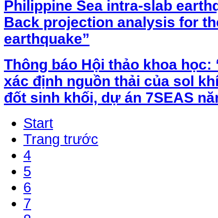
Philippine Sea intra-slab eart
Back projection analysis for t
earthquake”
Thông báo Hội thảo khoa học: 
xác định nguồn thải của sol kh
đốt sinh khối, dự án 7SEAS n
Start
Trang trước
4
5
6
7