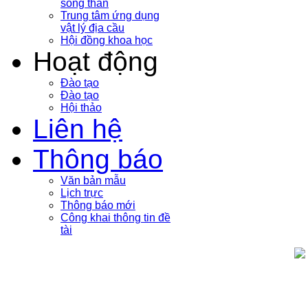
sóng thần
Trung tâm ứng dụng
vật lý địa cầu
Hội đồng khoa học
Hoạt động
Đào tạo
Đào tạo
Hội thảo
Liên hệ
Thông báo
Văn bản mẫu
Lịch trực
Thông báo mới
Công khai thông tin đề
tài