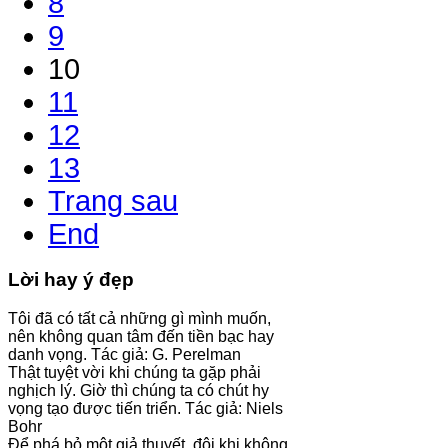
8
9
10
11
12
13
Trang sau
End
Lời hay ý đẹp
Tôi đã có tất cả những gì mình muốn,
nên không quan tâm đến tiền bạc hay
danh vọng. Tác giả: G. Perelman
Thật tuyệt vời khi chúng ta gặp phải
nghịch lý. Giờ thì chúng ta có chút hy
vọng tạo được tiến triển. Tác giả: Niels
Bohr
Để phá bỏ một giả thuyết, đôi khi không