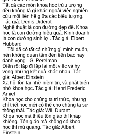
Tất cả các môn khoa học trừu tượng
đều không là gì khác ngoài việc nghiên
cứu mối liên hệ giữa các biểu tượng.
Tác giả: Denis Diderot
Nghệ thuật là con đường đẹp đẽ. Khoa
học là con đường hiệu quả. Kinh doanh
là con đường sinh lợi. Tác giả: Elbert
Hubbard
Tôi đã có tất cả những gì mình muốn,
nên không quan tâm đến tiền bạc hay
danh vọng - G. Perelman
Điên rồ: lặp đi lặp lại một việc và hy
vọng những kết quả khác nhau. Tác
giả: Albert Einstein
Xã hội tồn tại nhờ niềm tin, và phát triển
nhờ khoa học. Tác giả: Henri Frederic
Amiel
Khoa học cho chúng ta tri thức, nhưng
chỉ triết học mới có thể cho chúng ta sự
thông thái. Tác giả: Will Durant
Khoa học mà thiếu tôn giáo thì khập
khiễng. Tôn giáo mà không có khoa
học thì mù quáng. Tác giả: Albert
Einstein