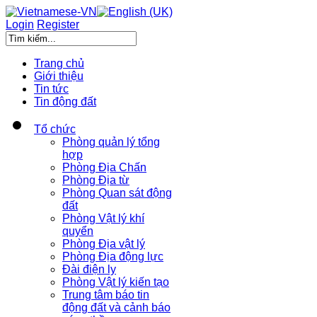
Login
Register
Trang chủ
Giới thiệu
Tin tức
Tin động đất
Tổ chức
Phòng quản lý tổng
hợp
Phòng Địa Chấn
Phòng Địa từ
Phòng Quan sát động
đất
Phòng Vật lý khí
quyển
Phòng Địa vật lý
Phòng Địa động lực
Đài điện ly
Phòng Vật lý kiến tạo
Trung tâm báo tin
động đất và cảnh báo