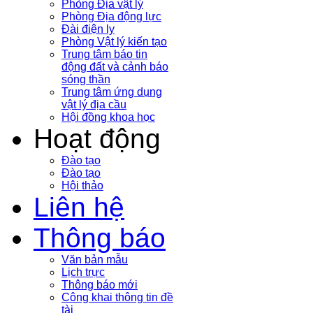
Phòng Địa vật lý
Phòng Địa động lực
Đài điện ly
Phòng Vật lý kiến tạo
Trung tâm báo tin
động đất và cảnh báo
sóng thần
Trung tâm ứng dụng
vật lý địa cầu
Hội đồng khoa học
Hoạt động
Đào tạo
Đào tạo
Hội thảo
Liên hệ
Thông báo
Văn bản mẫu
Lịch trực
Thông báo mới
Công khai thông tin đề
tài