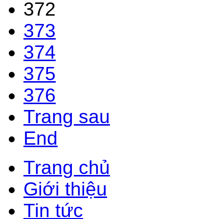
372
373
374
375
376
Trang sau
End
Trang chủ
Giới thiệu
Tin tức