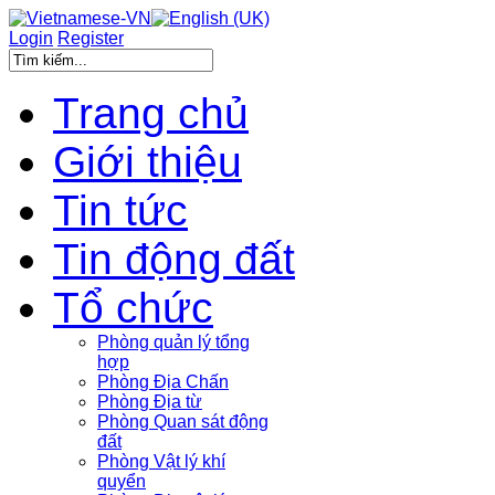
Login
Register
Trang chủ
Giới thiệu
Tin tức
Tin động đất
Tổ chức
Phòng quản lý tổng
hợp
Phòng Địa Chấn
Phòng Địa từ
Phòng Quan sát động
đất
Phòng Vật lý khí
quyển