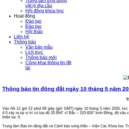
Trung tâm ứng dụng
vật lý địa cầu
Hội đồng khoa học
Hoạt động
Đào tạo
Đào tạo
Hội thảo
Liên hệ
Thông báo
Văn bản mẫu
Lịch trực
Thông báo mới
Công khai thông tin đề
tài
Thông báo tin động đất ngày 10 tháng 5 năm 202
T
Vào hồi 12 giờ 52 phút 08 giây (giờ GMT) ngày 10 tháng 5 năm 2026, tức 
4.0 xảy ra tại vị trí có tọa độ 20.954° vĩ Bắc – 103.826° kinh Đông, độ sâ
thiên tai: 0.
Trung tâm Báo tin động đất và Cảnh báo sóng thần – Viện Các Khoa học Trái