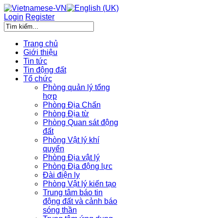
Login
Register
Trang chủ
Giới thiệu
Tin tức
Tin động đất
Tổ chức
Phòng quản lý tổng
hợp
Phòng Địa Chấn
Phòng Địa từ
Phòng Quan sát động
đất
Phòng Vật lý khí
quyển
Phòng Địa vật lý
Phòng Địa động lực
Đài điện ly
Phòng Vật lý kiến tạo
Trung tâm báo tin
động đất và cảnh báo
sóng thần