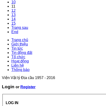
10
11
12
13
14
15
Trang sau
End
Trang chủ
Giới thiệu
Tin tức
Tin động đất
Tổ chức
Hoạt động
Liên hệ
Thông báo
Viện Vật lý Địa cầu 1957 - 2016
Login
or
Register
LOG IN